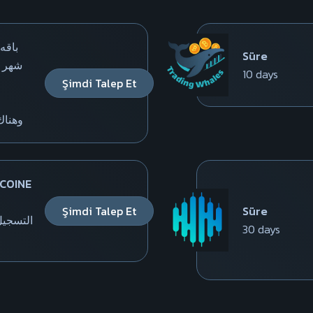
باقه
Süre
10 days
Şimdi Talep Et
وهناك ا
 COINE
Şimdi Talep Et
Süre
التسجيل
30 days