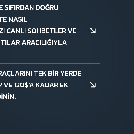
TE SIFIRDAN DOĞRU
TE NASIL
ZI CANLI SOHBETLER VE
TILAR ARACILIĞIYLA
AÇLARINI TEK BIR YERDE
R VE 120$'A KADAR EK
ININ.