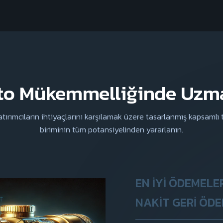
to Mükemmelliğinde Uzm
rımcıların ihtiyaçlarını karşılamak üzere tasarlanmış kapsamlı t
biriminin tüm potansiyelinden yararlanın.
EN İYI ÖDEMELER
NAKIT GERI ÖD