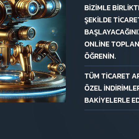
BIZIMLE BIRLIK
ŞEKILDE TICARE
BAŞLAYACAĞINI
ONLINE TOPLAN
ÖĞRENIN.
TÜM TICARET AR
ÖZEL INDIRIMLE
BAKIYELERLE ED