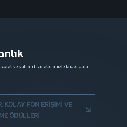
anlık
icaret ve yatırım hizmetlerimizle kripto para
, KOLAY FON ERIŞIMI VE
EME ÖDÜLLERI