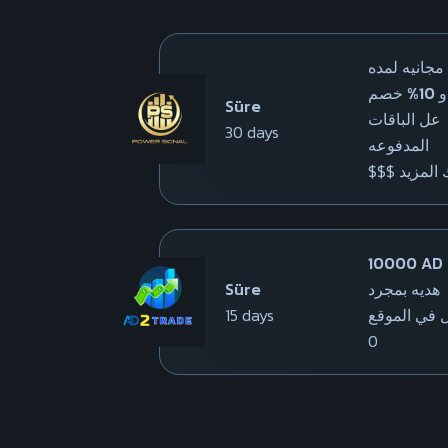
 مجانيه لمده
شهر و 10% خصم
Süre
عل الباقات
30 days
المدفوعه
$$$ لمزيد
10000 AD
Süre
هديه بمجرد
15 days
 في الموقع
0